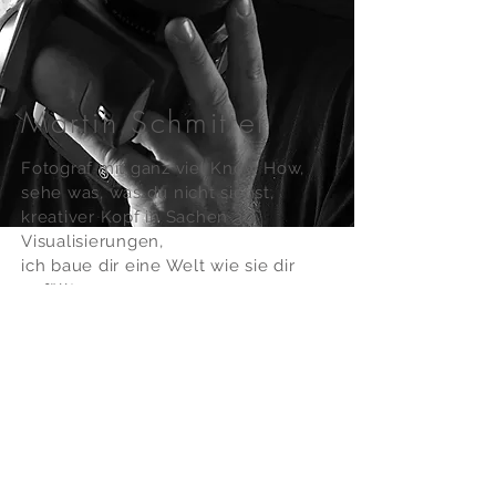
Martin Schmitter
Fotograf mit ganz viel Know How,
sehe was, was du nicht siehst,
kreativer Kopf in Sachen 3D
Visualisierungen,
ich baue dir eine Welt wie sie dir
gefällt,
Composings und Foodstyling aus
einer Hand,
spontan und unkompliziert,
zuverlässig und bodenständig
und...
... Profi auf seinen Gebieten!