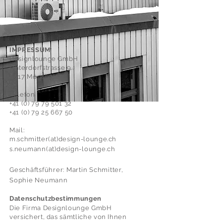
IMPRESSUM
Designlounge GmbH
Unterdorfstrasse 9
8617 Mönchaltorf
Telefon
+41 (0) 79 79 501 32
+41 (0) 79 25 667 50
Mail:
m.schmitter(at)design-lounge.ch
s.neumann(at)design-lounge.ch
Geschäftsführer: Martin Schmitter,
Sophie Neumann
Datenschutzbestimmungen
Die Firma Designlounge GmbH
versichert, das sämtliche von Ihnen